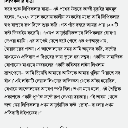
লিপিকলার যাত্রা
কবে শুরু লিপিকলার যাত্রা– এই প্রশ্নের উত্তরে কাজী যুবাইর মাহমুদ
বলেন, “২০২০ সালে করোনাকালীন সংকটের মধ্যে আমি লিপিকলার
স্বপ্ন বাস্তবে রূপ দিতে শুরু করি। গত পাঁচ বছরে আমরা প্রায় ১০০টি
ফন্ট ডিজাইন করেছি। এখনও আনুষ্ঠানিকভাবে লিপিকলার ঘোষণা
দেওয়া হয়নি। এর আগেই দেশে ঘটে গেছে এক গণঅভ্যুত্থান,
স্বৈরাচারের পতন। এ আন্দোলনের সময় আমি অনুভব করি, ফন্টের
মাধ্যমেও প্রতিবাদ ও বিপ্লবের ভাষা তুলে ধরা সম্ভব। একদিন সামাজিক
যোগাযোগমাধ্যমে নজরুলের একটি কবিতার লাইন লিখলাম
ব্রাশপেনে– ‘আমি চিনেছি আমারে আজিকে আমার খুলিয়া গিয়াছে সব
বাঁধ।’ এই লাইনটি দেয়াল লিখনের অভিজ্ঞতা থেকে আঁকা হয়েছিল,
যেখানে আন্দোলনের আবেগ স্পষ্ট ছিল। তখন মনে হলো, এই শৈল্পিক
প্রকাশকে একটি পূর্ণাঙ্গ ফন্টে রূপ দেওয়া দরকার। এই ভাবনা থেকে
জন্ম নেয় লিপিকলার প্রথম আনুষ্ঠানিক ফন্ট ‘দ্রোহ’– বাংলার প্রথম
প্রতিবাদী টাইপফেস।”